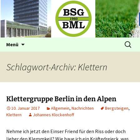
Betriebssportgemeinschaft BML
BSG im BML Bonn
Zum
Suchen
Menü
Inhalt
nach:
springen
Schlagwort-Archiv: Klettern
Klettergruppe Berlin in den Alpen
10. Januar 2017
Allgemein
,
Nachrichten
Bergsteigen
,
Klettern
Johannes Klockenhoff
Nehme ich jetzt den Einser Friend für den Riss oder doch
lieber den Klemmkeil? Wie baue ich ein Kräftedreieck, was