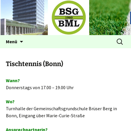
Betriebssportgemeinschaft BML
BSG im BML Bonn
Zum
Suchen
Menü
Inhalt
nach:
springen
Tischtennis (Bonn)
Wann?
Donnerstags von 17.00 – 19.00 Uhr
Wo?
Turnhalle der Gemeinschaftsgrundschule Brüser Berg in
Bonn, Eingang über Marie-Curie-Straße
Ansprechpartnerin?