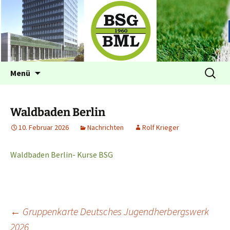
Betriebssportgemeinschaft BML
BSG im BML Bonn
Zum
Suchen
Menü
Inhalt
nach:
springen
Waldbaden Berlin
10. Februar 2026
Nachrichten
Rolf Krieger
Waldbaden Berlin- Kurse BSG
Beitragsnavigation
←
Gruppenkarte Deutsches Jugendherbergswerk
2026