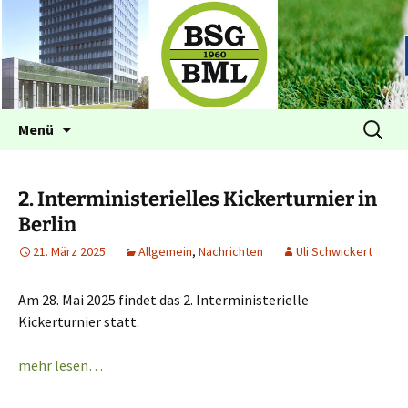
Betriebssportgemeinschaft BML
BSG im BML Bonn
Zum
Suchen
Menü
Inhalt
nach:
springen
2. Interministerielles Kickerturnier in
Berlin
21. März 2025
Allgemein
,
Nachrichten
Uli Schwickert
Am 28. Mai 2025 findet das 2. Interministerielle
Kickerturnier statt.
mehr lesen…