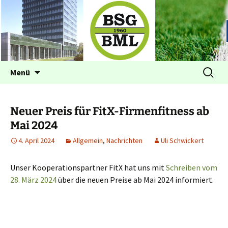
Betriebssportgemeinschaft BML
BSG im BML Bonn
Zum
Suchen
Menü
Inhalt
nach:
springen
Neuer Preis für FitX-Firmenfitness ab
Mai 2024
4. April 2024
Allgemein
,
Nachrichten
Uli Schwickert
Unser Kooperationspartner FitX hat uns mit
Schreiben vom
28. März 2024
über die neuen Preise ab Mai 2024 informiert.