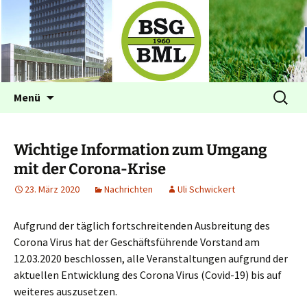
Betriebssportgemeinschaft BML
BSG im BML Bonn
Zum
Suchen
Menü
Inhalt
nach:
springen
Wichtige Information zum Umgang
mit der Corona-Krise
23. März 2020
Nachrichten
Uli Schwickert
Aufgrund der täglich fortschreitenden Ausbreitung des
Corona Virus hat der Geschäftsführende Vorstand am
12.03.2020 beschlossen, alle Veranstaltungen aufgrund der
aktuellen Entwicklung des Corona Virus (Covid-19) bis auf
weiteres auszusetzen.