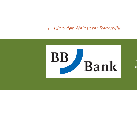
Beitragsnavigation
←
Kino der Weimarer Republik
I
I
D