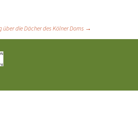
g über die Dächer des Kölner Doms
→