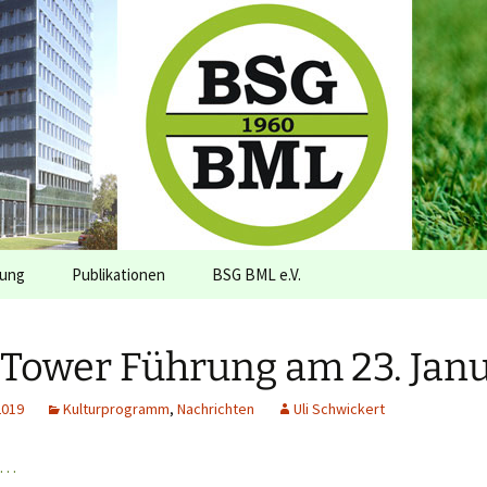
onn
zung
Publikationen
BSG BML e.V.
 Tower Führung am 23. Jan
2019
Kulturprogramm
,
Nachrichten
Uli Schwickert
n…