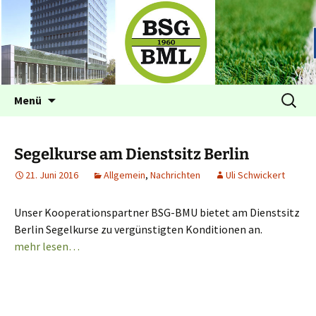
Betriebssportgemeinschaft BML
BSG im BML Bonn
Zum
Suchen
Menü
Inhalt
nach:
springen
Segelkurse am Dienstsitz Berlin
21. Juni 2016
Allgemein
,
Nachrichten
Uli Schwickert
Unser Kooperationspartner BSG-BMU bietet am Dienstsitz
Berlin Segelkurse zu vergünstigten Konditionen an.
mehr lesen…