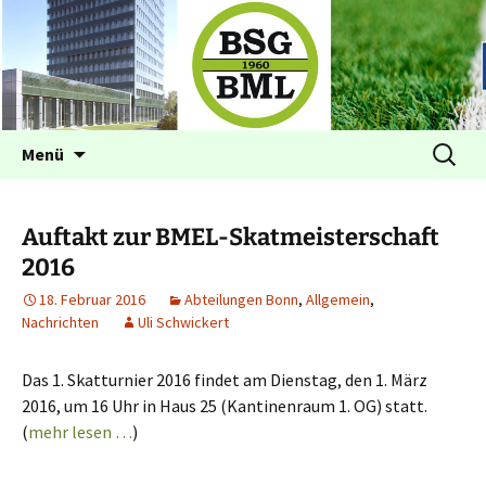
Betriebssportgemeinschaft BML
BSG im BML Bonn
Zum
Suchen
Menü
Inhalt
nach:
springen
Auftakt zur BMEL-Skatmeisterschaft
2016
18. Februar 2016
Abteilungen Bonn
,
Allgemein
,
Nachrichten
Uli Schwickert
Das 1. Skatturnier 2016 findet am Dienstag, den 1. März
2016, um 16 Uhr in Haus 25 (Kantinenraum 1. OG) statt.
(
mehr lesen …
)